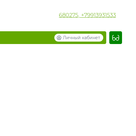
680275, +79913931533
Личный кабинет