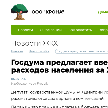
ООО "КРОНА"
Дом
Новости
О компании
Как оплатить
Вопр
Новости ЖКХ
—
—
Главная
Новости ЖКХ
Госдума предлагает ввести ком
Госдума предлагает вв
расходов населения за
06.07
2021
Изображение от Freepik
Депутат Государственной Думы РФ Дмитрий Ио
рассматриваются два варианта компенсаций.
Первый – это прямые выплаты из бюджета, вто