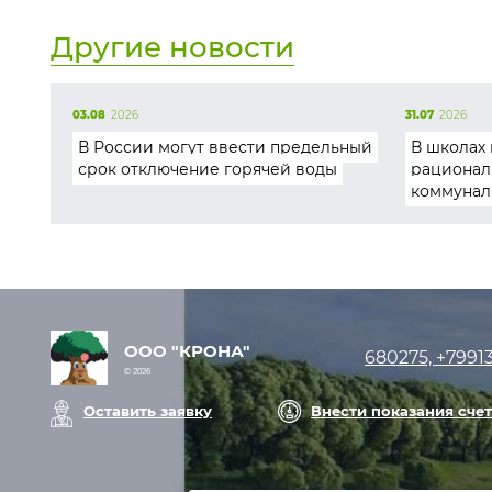
Другие новости
03.08
2026
31.07
2026
В России могут ввести предельный
В школах 
срок отключение горячей воды
рационал
коммунал
ООО "КРОНА"
680275, +7991
© 2026
Оставить заявку
Внести показания сче