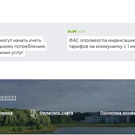
24.06
2026
могут начать учить
ФАС опровергла индексаци
ьному потреблению
тарифов на коммуналку с 1 и
ьных услуг
3931533
тчиков
Оплатить счета
Политика конф