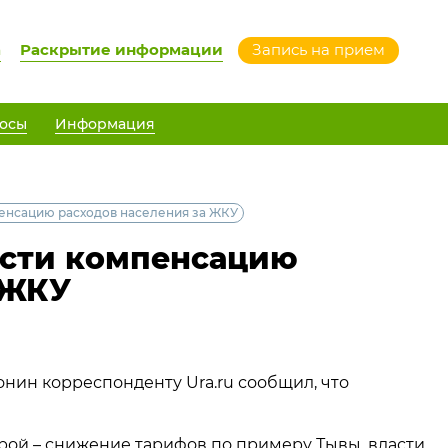
а
Раскрытие информации
Запись на прием
осы
Информация
пенсацию расходов населения за ЖКУ
ести компенсацию
 ЖКУ
нин корреспонденту Ura.ru сообщил, что
рой – снижение тарифов по примеру Тывы, власти