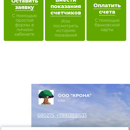
Оставить
Оплатить
показания
заявку
счета
счетчиков
С помощью
простой
С помощью
Или
формы в
банковской
посмотреть
личном
карты
историю
кабинете
показаний
ООО "КРОНА"
© 2026
680275, +79913931533