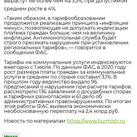
вырастут не более чем на 3,3%, при допустимом
среднем росте в 4%.
«Таким образом, в тарифообразовании
продолжится реализация принципа «инфляция
минус», позволяющая не допускать индексации
платежа граждан больше, чем на величину
инфляции. Антимонопольная служба будет
строго пресекать нарушения при установлении
региональных тарифов», — говорится в
сообщении ФАС.
Тарифы на коммунальные услуги индексируются
ежегодно с 1 июля. По данным ФАС, в 2020 году
рост размера платы граждан за коммунальные
услуги в среднем по стране составил 3,1%. В
прошлом году ведомство выдало 96
предписаний о нарушении при расчете тарифов,
рассмотрело 136 заявлений о досудебных спорах
и тарифных разногласиях и 61 дело об
административных правонарушениях. По итогам
этой работы ФАС выявила экономически
необоснованную переплату на 2,4 млрд руб.
Новость по материалам
https://www.burmistr.ru
Назад