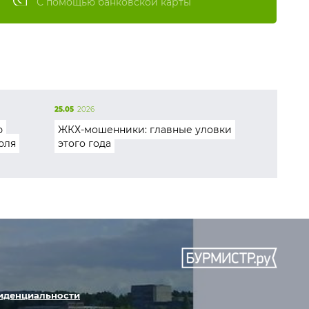
С помощью банковской карты
25.05
2026
ю
ЖКХ-мошенники: главные уловки
юля
этого года
иденциальности