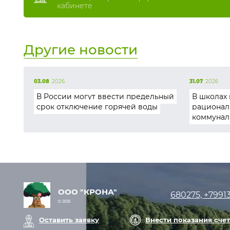
кабинете
Другие новости
03.08
2026
31.07
2026
В России могут ввести предельный
В школах 
срок отключение горячей воды
рационал
коммунал
ООО "КРОНА"
680275, +7991
© 2026
Оставить заявку
Внести показания сче