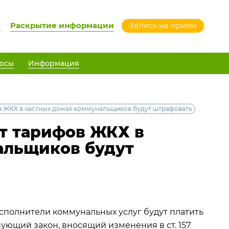
а
Раскрытие информации
Запись на прием
осы
Информация
в ЖКХ в частных домах коммунальщиков будут штрафовать
т тарифов ЖКХ в
альщиков будут
полнители коммунальных услуг будут платить
ующий закон, вносящий изменения в ст. 157