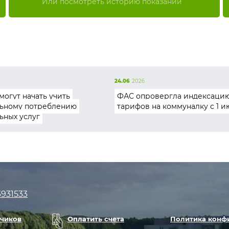
Или посмотреть историю показаний
24.06
2026
могут начать учить
ФАС опровергла индексаци
ьному потреблению
тарифов на коммуналку с 1 и
ьных услуг
3931533
тчиков
Оплатить счета
Политика конф