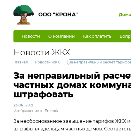
ООО "КРОНА"
Дом
Новости
О компании
Как оплатить
Вопр
Новости ЖКХ
—
—
Главная
Новости ЖКХ
За неправильный расчет тарифо
За неправильный расче
частных домах коммун
штрафовать
23.06
2021
Изображение от Freepik
За необоснованное завышение тарифов ЖКХ ис
штрафы владельцам частных домов. Соответств