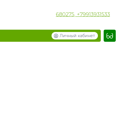
680275, +79913931533
Личный кабинет