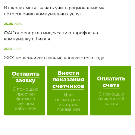
В школах могут начать учить рациональному
потреблению коммунальных услуг
24.06
2026
ФАС опровергла индексацию тарифов на
коммуналку с 1 июля
25.05
2026
ЖКХ-мошенники: главные уловки этого года
Внести
Оставить
Оплатить
показания
заявку
счета
счетчиков
С помощью
простой
С помощью
Или
формы в
банковской
посмотреть
личном
карты
историю
кабинете
показаний