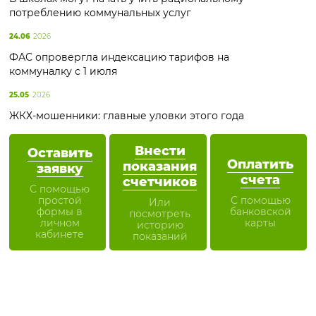
потреблению коммунальных услуг
24.06
2026
ФАС опровергла индексацию тарифов на
коммуналку с 1 июля
25.05
2026
ЖКХ-мошенники: главные уловки этого года
Внести
Оставить
Оплатить
показания
заявку
счета
счетчиков
С помощью
простой
С помощью
Или
формы в
банковской
посмотреть
личном
карты
историю
кабинете
показаний