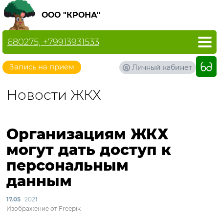
ООО "КРОНА"
680275, +79913931533
Запись на прием
Личный кабинет
Новости ЖКХ
Организациям ЖКХ
могут дать доступ к
персональным
данным
17.05
2021
Изображение от Freepik