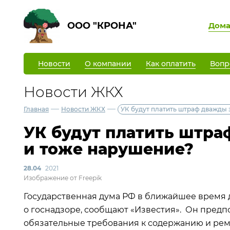
ООО "КРОНА"
Дом
Новости
О компании
Как оплатить
Вопр
Новости ЖКХ
—
—
Главная
Новости ЖКХ
УК будут платить штраф дважды 
УК будут платить штра
и тоже нарушение?
28.04
2021
Изображение от Freepik
Государственная дума РФ в ближайшее время 
о госнадзоре, сообщают «Известия». Он предпо
обязательные требования к содержанию и ре