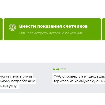
Внести показания счетчиков
Или посмотреть историю показаний
24.06
2026
могут начать учить
ФАС опровергла индексаци
ьному потреблению
тарифов на коммуналку с 1 и
ьных услуг