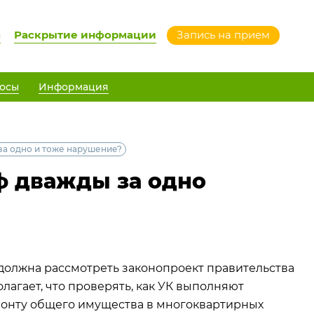
а
Раскрытие информации
Запись на прием
осы
Информация
за одно и тоже нарушение?
ф дважды за одно
должна рассмотреть законопроект правительства
лагает, что проверять, как УК выполняют
монту общего имущества в многоквартирных