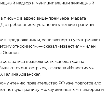
 жилищный надзор и муниципальный жилищный
ла письмо в адрес вице-премьера Марата
ГД с требованием установить четкие границы
рим предложения и, если эксперты усматривают
этому относимся», — сказал «Известиям» член
я Осипов.
а оставаться возможность жаловаться на
ывают очень острые», - сказала «Известиям»
Х Галина Хованская.
орому чтению правительство РФ уже подготовило
вают четкую границу между жилищным надзором и