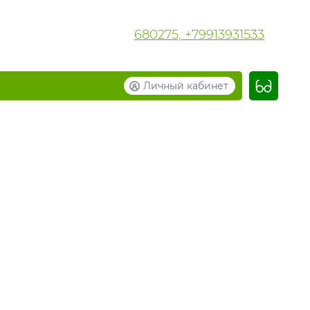
680275, +79913931533
Личный кабинет