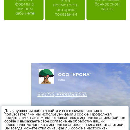
Или
формы в
банковской
посмотреть
личном
карты
историю
кабинете
показаний
ООО "КРОНА"
© 2026
680275, +79913931533
Оставить заявку
Для улучшения работы сайта и его взаимодействия с
пользователями мы используем файлы cookie. Продолжая
пользоваться сайтом, вы соглашаетесь с использованием файлов
Внести показания счетчиков
cookie и выражаете своё согласие на обработку ваших
персональных данных с использованием сервиса веб-аналитики.
Оплатить счета
Вы всегда можете отключить файлы cookie в настройках