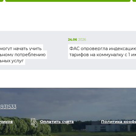
24.06
2026
могут начать учить
ФАС опровергла индексаци
ьному потреблению
тарифов на коммуналку с 1 и
ьных услуг
3931533
тчиков
Оплатить счета
Политика конф