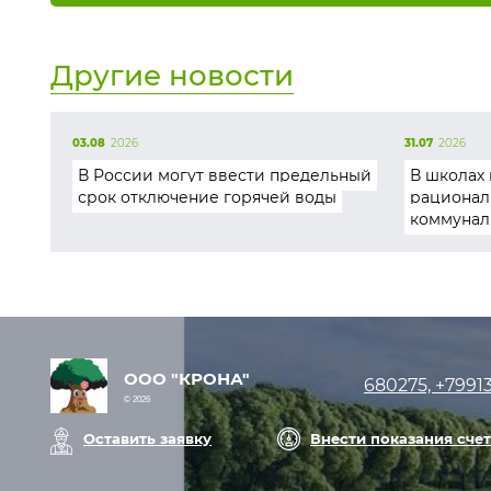
Другие новости
03.08
2026
31.07
2026
В России могут ввести предельный
В школах 
срок отключение горячей воды
рационал
коммунал
ООО "КРОНА"
680275, +7991
© 2026
Оставить заявку
Внести показания сче