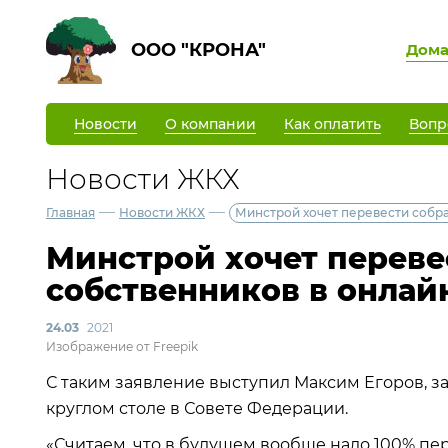
ООО "КРОНА"
Дом
Новости
О компании
Как оплатить
Вопр
Новости ЖКХ
—
—
Главная
Новости ЖКХ
Минстрой хочет перевести собр
Минстрой хочет переве
собственников в онлай
24.03
2021
Изображение от Freepik
С таким заявление выступил Максим Егоров, з
круглом столе в Совете Федерации.
«Считаем, что в будущем вообще надо 100% пер