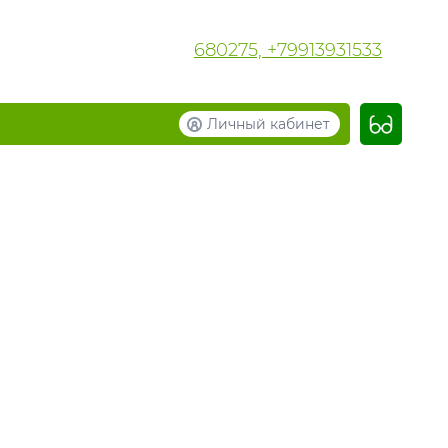
680275, +79913931533
Личный кабинет