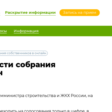
а
Раскрытие информации
Запись на прием
осы
Информация
ания собственников в онлайн
сти собрания
н
амминистра строительства и ЖКХ России, на
еходить на голосования только в цифре, в