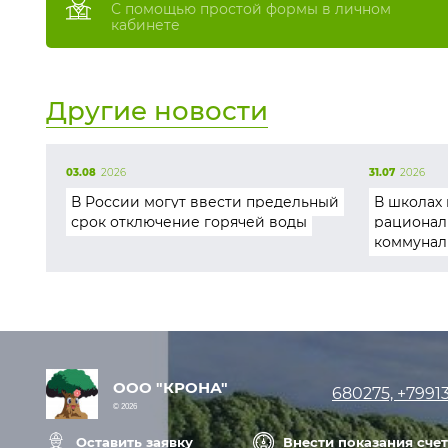
С помощью простой формы в личном
кабинете
Другие новости
03.08
2026
31.07
2026
В России могут ввести предельный
В школах 
срок отключение горячей воды
рационал
коммунал
ООО "КРОНА"
680275, +7991
© 2026
Оставить заявку
Внести показания сче