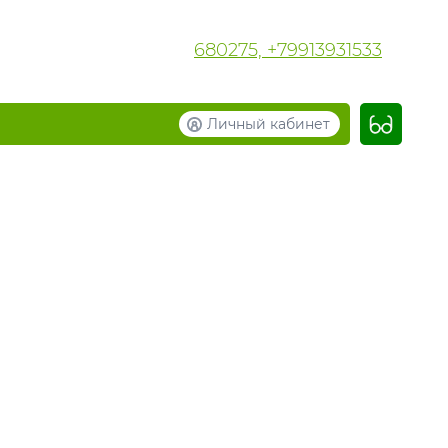
680275, +79913931533
Личный кабинет