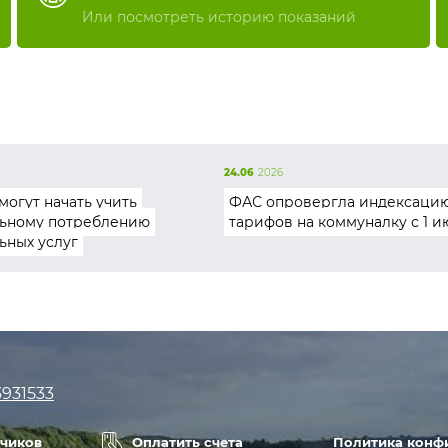
Или посмотреть историю показаний
24.06
2026
могут начать учить
ФАС опровергла индексаци
ьному потреблению
тарифов на коммуналку с 1 и
ьных услуг
3931533
тчиков
Оплатить счета
Политика конф