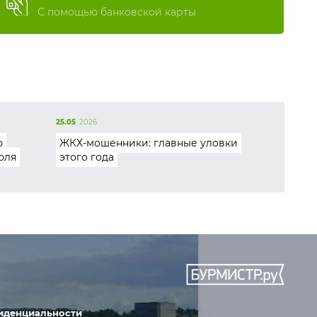
С помощью банковской карты
25.05
2026
ю
ЖКХ-мошенники: главные уловки
юля
этого года
иденциальности