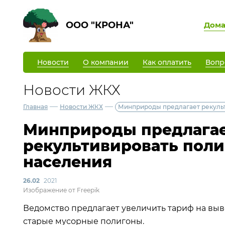
ООО "КРОНА"
Дом
Новости
О компании
Как оплатить
Вопр
Новости ЖКХ
—
—
Главная
Новости ЖКХ
Минприроды предлагает рекульт
Минприроды предлага
рекультивировать поли
населения
26.02
2021
Изображение от Freepik
Ведомство предлагает увеличить тариф на выво
старые мусорные полигоны.