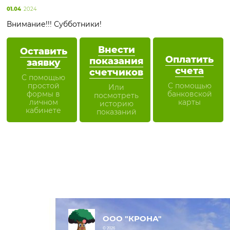
01.04
2024
Внимание!!! Субботники!
Внести
Оставить
Оплатить
показания
заявку
счета
счетчиков
С помощью
простой
С помощью
Или
формы в
банковской
посмотреть
личном
карты
историю
кабинете
показаний
ООО "КРОНА"
© 2026