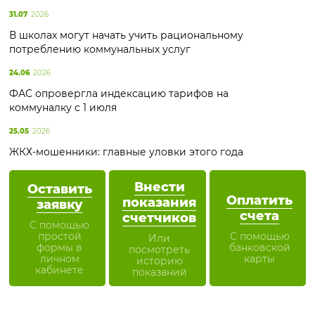
31.07
2026
В школах могут начать учить рациональному
потреблению коммунальных услуг
24.06
2026
ФАС опровергла индексацию тарифов на
коммуналку с 1 июля
25.05
2026
ЖКХ-мошенники: главные уловки этого года
Внести
Оставить
Оплатить
показания
заявку
счета
счетчиков
С помощью
простой
С помощью
Или
формы в
банковской
посмотреть
личном
карты
историю
кабинете
показаний